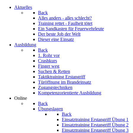
Aktuelles
Back
Alles anders - alles schlecht?
Training rettet - Faulheit tötet
Ein Sandkasten für Feuerwehrleute
Der beste Job der Welt
Dieser eine Einsatz
Ausbildung
Back
1. Rohr vor
Crashkurs
Finger weg
Suchen & Retten
Taktiktraining Erstangriff
Türöffnung im Brandeinsatz
Zugangstechniken
Kompetenzorientierte Ausbildung
Online
Back
Übungslagen
Back
Einsatztraining Erstangriff Übung 1
Einsatztraining Erstangriff Übung 2
Einsatztraining Erstangriff Übung 3