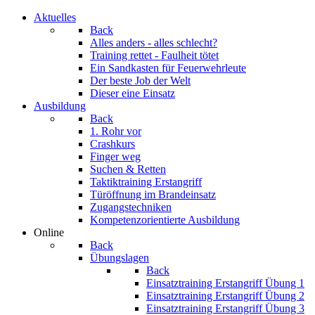
Aktuelles
Back
Alles anders - alles schlecht?
Training rettet - Faulheit tötet
Ein Sandkasten für Feuerwehrleute
Der beste Job der Welt
Dieser eine Einsatz
Ausbildung
Back
1. Rohr vor
Crashkurs
Finger weg
Suchen & Retten
Taktiktraining Erstangriff
Türöffnung im Brandeinsatz
Zugangstechniken
Kompetenzorientierte Ausbildung
Online
Back
Übungslagen
Back
Einsatztraining Erstangriff Übung 1
Einsatztraining Erstangriff Übung 2
Einsatztraining Erstangriff Übung 3