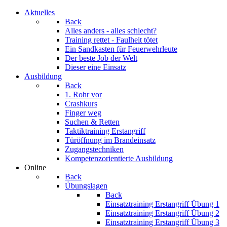
Aktuelles
Back
Alles anders - alles schlecht?
Training rettet - Faulheit tötet
Ein Sandkasten für Feuerwehrleute
Der beste Job der Welt
Dieser eine Einsatz
Ausbildung
Back
1. Rohr vor
Crashkurs
Finger weg
Suchen & Retten
Taktiktraining Erstangriff
Türöffnung im Brandeinsatz
Zugangstechniken
Kompetenzorientierte Ausbildung
Online
Back
Übungslagen
Back
Einsatztraining Erstangriff Übung 1
Einsatztraining Erstangriff Übung 2
Einsatztraining Erstangriff Übung 3