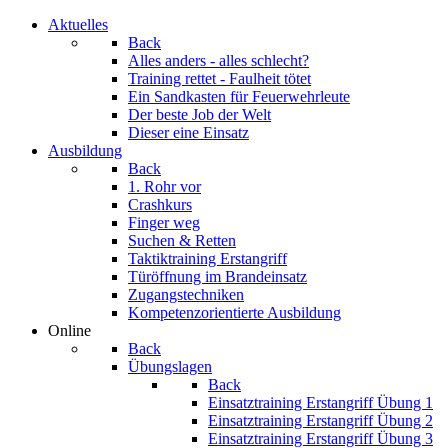
Aktuelles
Back
Alles anders - alles schlecht?
Training rettet - Faulheit tötet
Ein Sandkasten für Feuerwehrleute
Der beste Job der Welt
Dieser eine Einsatz
Ausbildung
Back
1. Rohr vor
Crashkurs
Finger weg
Suchen & Retten
Taktiktraining Erstangriff
Türöffnung im Brandeinsatz
Zugangstechniken
Kompetenzorientierte Ausbildung
Online
Back
Übungslagen
Back
Einsatztraining Erstangriff Übung 1
Einsatztraining Erstangriff Übung 2
Einsatztraining Erstangriff Übung 3