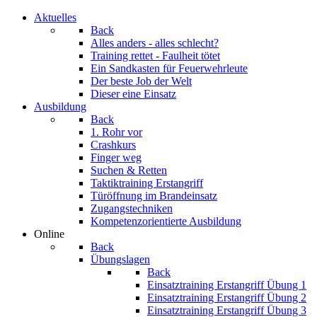
Aktuelles
Back
Alles anders - alles schlecht?
Training rettet - Faulheit tötet
Ein Sandkasten für Feuerwehrleute
Der beste Job der Welt
Dieser eine Einsatz
Ausbildung
Back
1. Rohr vor
Crashkurs
Finger weg
Suchen & Retten
Taktiktraining Erstangriff
Türöffnung im Brandeinsatz
Zugangstechniken
Kompetenzorientierte Ausbildung
Online
Back
Übungslagen
Back
Einsatztraining Erstangriff Übung 1
Einsatztraining Erstangriff Übung 2
Einsatztraining Erstangriff Übung 3