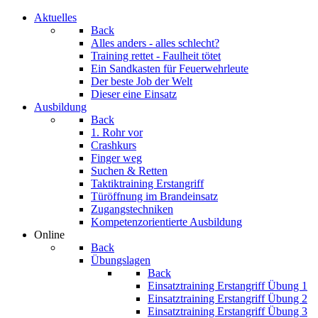
Aktuelles
Back
Alles anders - alles schlecht?
Training rettet - Faulheit tötet
Ein Sandkasten für Feuerwehrleute
Der beste Job der Welt
Dieser eine Einsatz
Ausbildung
Back
1. Rohr vor
Crashkurs
Finger weg
Suchen & Retten
Taktiktraining Erstangriff
Türöffnung im Brandeinsatz
Zugangstechniken
Kompetenzorientierte Ausbildung
Online
Back
Übungslagen
Back
Einsatztraining Erstangriff Übung 1
Einsatztraining Erstangriff Übung 2
Einsatztraining Erstangriff Übung 3